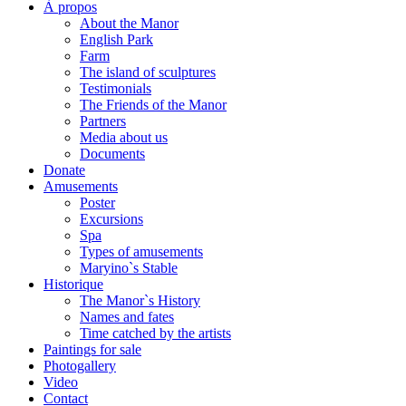
À propos
About the Manor
English Park
Farm
The island of sculptures
Testimonials
The Friends of the Manor
Partners
Media about us
Documents
Donate
Amusements
Poster
Excursions
Spa
Types of amusements
Maryino`s Stable
Historique
The Manor`s History
Names and fates
Time catched by the artists
Paintings for sale
Photogallery
Video
Contact