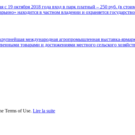
 с 19 октября 2018 года вход в парк платный – 250 руб. (в ст
арьино» находится в частном владении и охраняется государств
ла крупнейшая международная агропромышленная выставка-ярма
твенными товарами и достижениями местного сельского хозяйств
the Terms of Use.
Lire la suite