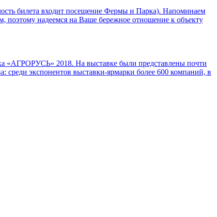
оимость билета входит посещение Фермы и Парка). Напоминаем
ом, поэтому надеемся на Ваше бережное отношение к объекту
рка «АГРОРУСЬ» 2018. На выставке были представлены почти
а: среди экспонентов выставки-ярмарки более 600 компаний, в