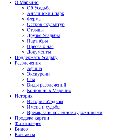
О Марьино
Об Усадьбе
Английский парк
Ферма
Остров скульптур
Отзывы
Друзья Усадьбы
Партнёры
Пресса о нас
Документы
Поддержать Усадьбу
Развлечения
Афиша
Экскурсии
Спа
Виды развлечений
Конюшня в Марьино
История
История Усадьбы
Имена и судьбы
Время, запечатлённое художниками
Продажа картин
Фотогалерея
Видео
Контакты