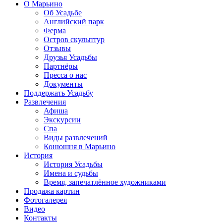
О Марьино
Об Усадьбе
Английский парк
Ферма
Остров скульптур
Отзывы
Друзья Усадьбы
Партнёры
Пресса о нас
Документы
Поддержать Усадьбу
Развлечения
Афиша
Экскурсии
Спа
Виды развлечений
Конюшня в Марьино
История
История Усадьбы
Имена и судьбы
Время, запечатлённое художниками
Продажа картин
Фотогалерея
Видео
Контакты