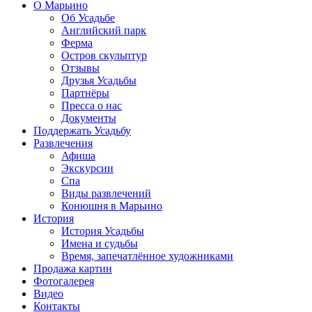
О Марьино
Об Усадьбе
Английский парк
Ферма
Остров скульптур
Отзывы
Друзья Усадьбы
Партнёры
Пресса о нас
Документы
Поддержать Усадьбу
Развлечения
Афиша
Экскурсии
Спа
Виды развлечений
Конюшня в Марьино
История
История Усадьбы
Имена и судьбы
Время, запечатлённое художниками
Продажа картин
Фотогалерея
Видео
Контакты