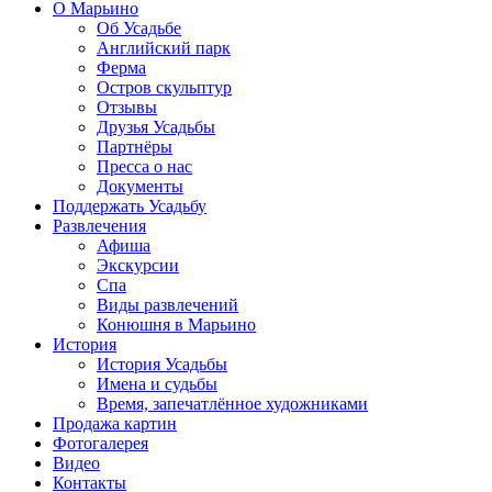
О Марьино
Об Усадьбе
Английский парк
Ферма
Остров скульптур
Отзывы
Друзья Усадьбы
Партнёры
Пресса о нас
Документы
Поддержать Усадьбу
Развлечения
Афиша
Экскурсии
Спа
Виды развлечений
Конюшня в Марьино
История
История Усадьбы
Имена и судьбы
Время, запечатлённое художниками
Продажа картин
Фотогалерея
Видео
Контакты