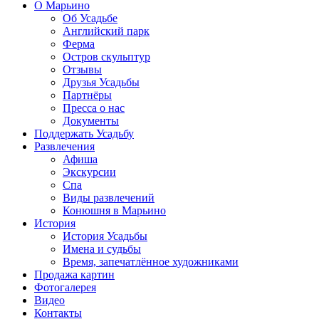
О Марьино
Об Усадьбе
Английский парк
Ферма
Остров скульптур
Отзывы
Друзья Усадьбы
Партнёры
Пресса о нас
Документы
Поддержать Усадьбу
Развлечения
Афиша
Экскурсии
Спа
Виды развлечений
Конюшня в Марьино
История
История Усадьбы
Имена и судьбы
Время, запечатлённое художниками
Продажа картин
Фотогалерея
Видео
Контакты