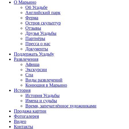
О Марьино
Об Усадьбе
Английский парк
Ферма
Остров скульптур
Отзывы
Друзья Усадьбы
Партнёры
Пресса о нас
Документы
Поддержать Усадьбу
Развлечения
Афиша
Экскурсии
Спа
Виды развлечений
Конюшня в Марьино
История
История Усадьбы
Имена и судьбы
Время, запечатлённое художниками
Продажа картин
Фотогалерея
Видео
Контакты