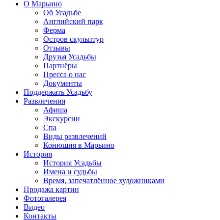
О Марьино
Об Усадьбе
Английский парк
Ферма
Остров скульптур
Отзывы
Друзья Усадьбы
Партнёры
Пресса о нас
Документы
Поддержать Усадьбу
Развлечения
Афиша
Экскурсии
Спа
Виды развлечений
Конюшня в Марьино
История
История Усадьбы
Имена и судьбы
Время, запечатлённое художниками
Продажа картин
Фотогалерея
Видео
Контакты