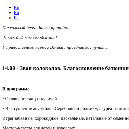
Ru
En
Fr
Пасхальный день. Чиста природа.
И каждый миг сегодня мил!
У православного народа Великий праздник наступил…
14.00 - Звон колоколов. Благословление батюшки
В программе
:
• Освящение яиц и куличей.
• Выступление ансамбля «Серебряный родник», лауреат и дип
Игры забавные, хороводные, пасхальные, катальные от семе
Мастер-классы для детей и взрослых.