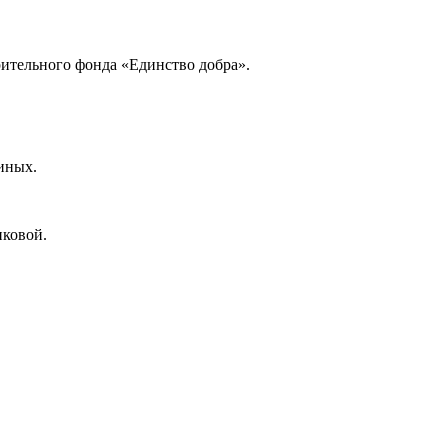
орительного фонда «Единство добра».
иных.
иковой.