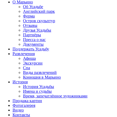
О Марьино
Об Усадьбе
Английский парк
Ферма
Остров скульптур
Отзывы
Друзья Усадьбы
Партнёры
Пресса о нас
Документы
Поддержать Усадьбу
Развлечения
Афиша
Экскурсии
Спа
Виды развлечений
Конюшня в Марьино
История
История Усадьбы
Имена и судьбы
Время, запечатлённое художниками
Продажа картин
Фотогалерея
Видео
Контакты