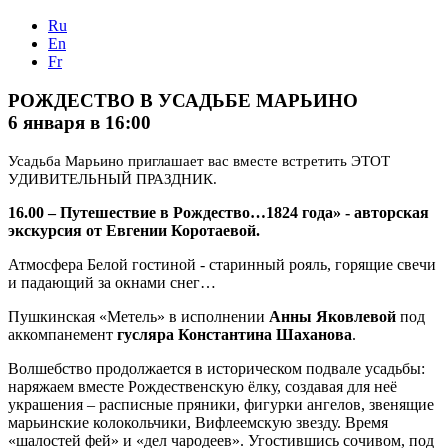
Ru
En
Fr
РОЖДЕСТВО В УСАДЬБЕ МАРЬИНО
6 января в 16:00
Усадьба Марьино приглашает вас вместе встретить ЭТОТ
УДИВИТЕЛЬНЫЙ ПРАЗДНИК.
16.00 – Путешествие в Рождество…1824 года» - авторская
экскурсия от Евгении Коротаевой.
Атмосфера Белой гостиной - старинный рояль, горящие свечи
и падающий за окнами снег…
Пушкинская «Метель» в исполнении
Анны Яковлевой
под
аккомпанемент
гусляра Константина Шаханова
.
Волшебство продолжается в историческом подвале усадьбы:
наряжаем вместе Рождественскую ёлку, создавая для неё
украшения – расписные пряники, фигурки ангелов, звенящие
марьинские колокольчики, Вифлеемскую звезду. Время
«шалостей фей» и «дел чародеев». Угостившись сочивом, под