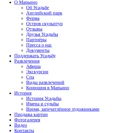
О Марьино
Об Усадьбе
Английский парк
Ферма
Остров скульптур
Отзывы
Друзья Усадьбы
Партнёры
Пресса о нас
Документы
Поддержать Усадьбу
Развлечения
Афиша
Экскурсии
Спа
Виды развлечений
Конюшня в Марьино
История
История Усадьбы
Имена и судьбы
Время, запечатлённое художниками
Продажа картин
Фотогалерея
Видео
Контакты