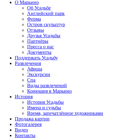
О Марьино
Об Усадьбе
Английский парк
Ферма
Остров скульптур
Отзывы
Друзья Усадьбы
Партнёры
Пресса о нас
Документы
Поддержать Усадьбу
Развлечения
Афиша
Экскурсии
Спа
Виды развлечений
Конюшня в Марьино
История
История Усадьбы
Имена и судьбы
Время, запечатлённое художниками
Продажа картин
Фотогалерея
Видео
Контакты