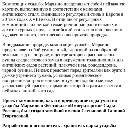
Композиция усадьбы Марьино представляет собой пейзажную
картину, выполненную в соответствии с канонами
английского стиля, сменившего регулярный стиль в Европе в
20-тых годах XVIII века. В отличие от регулярных
композиций с их четкой геометричностью растительных и
архитектурных форм, – английский стиль стал воплощением
художественного, поэтического восприятия природы.
В подражание природе, композиция усадьбы Марьино
представляет собой уединенный, заросший разнообразной
зеленью, сад на острове, в центре которого расположены
руины средневекового замка в окружении традиционных для
английских садов растений: плакучей ивы, рододендрона,
черной бузины. Пейзаж предстает перед зрителями как будто в
дымке утреннего тумана, усиливая романтическое
настроение: остров возникает в тумане подобно миражу
ускользающей красоты, гармония которой и разгадывается в
пейзажах английского сада.
Проект композиции, как и в предыдущие годы участия
усадьбы Марьино в Фестивале «Императорские Сады
России», был создан хозяйкой имения Степановой Галиной
Георгиевной.
Разработчик и исполнитель - хранитель парка усадьбы