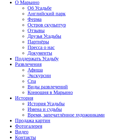
О Марьино
Об Усадьбе
Английский парк
Ферма
Остров скульптур
Отзывы
Друзья Усадьбы
Партнёры
Пресса о нас
Документы
Поддержать Усадьбу
Развлечения
Афиша
Экскурсии
Спа
Виды развлечений
Конюшня в Марьино
История
История Усадьбы
Имена и судьбы
Время, запечатлённое художниками
Продажа картин
Фотогалерея
Видео
Контакты