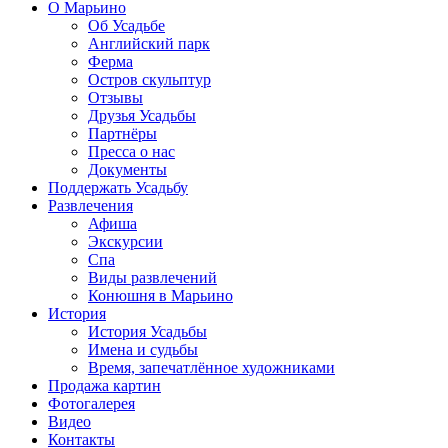
О Марьино
Об Усадьбе
Английский парк
Ферма
Остров скульптур
Отзывы
Друзья Усадьбы
Партнёры
Пресса о нас
Документы
Поддержать Усадьбу
Развлечения
Афиша
Экскурсии
Спа
Виды развлечений
Конюшня в Марьино
История
История Усадьбы
Имена и судьбы
Время, запечатлённое художниками
Продажа картин
Фотогалерея
Видео
Контакты