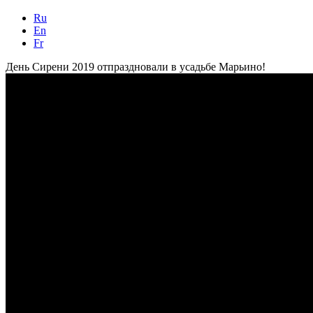
Ru
En
Fr
День Сирени 2019 отпраздновали в усадьбе Марьино!