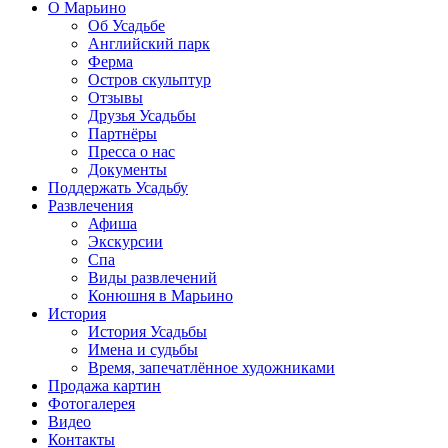
О Марьино
Об Усадьбе
Английский парк
Ферма
Остров скульптур
Отзывы
Друзья Усадьбы
Партнёры
Пресса о нас
Документы
Поддержать Усадьбу
Развлечения
Афиша
Экскурсии
Спа
Виды развлечений
Конюшня в Марьино
История
История Усадьбы
Имена и судьбы
Время, запечатлённое художниками
Продажа картин
Фотогалерея
Видео
Контакты