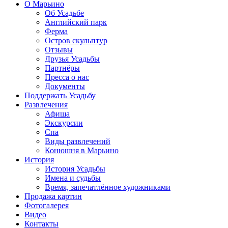
О Марьино
Об Усадьбе
Английский парк
Ферма
Остров скульптур
Отзывы
Друзья Усадьбы
Партнёры
Пресса о нас
Документы
Поддержать Усадьбу
Развлечения
Афиша
Экскурсии
Спа
Виды развлечений
Конюшня в Марьино
История
История Усадьбы
Имена и судьбы
Время, запечатлённое художниками
Продажа картин
Фотогалерея
Видео
Контакты