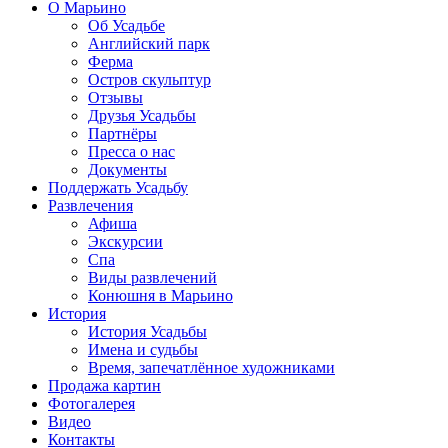
О Марьино
Об Усадьбе
Английский парк
Ферма
Остров скульптур
Отзывы
Друзья Усадьбы
Партнёры
Пресса о нас
Документы
Поддержать Усадьбу
Развлечения
Афиша
Экскурсии
Спа
Виды развлечений
Конюшня в Марьино
История
История Усадьбы
Имена и судьбы
Время, запечатлённое художниками
Продажа картин
Фотогалерея
Видео
Контакты