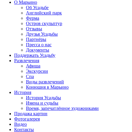
О Марьино
Об Усадьбе
Английский парк
Ферма
Остров скульптур
Отзывы
Друзья Усадьбы
Партнёры
Пресса о нас
Документы
Поддержать Усадьбу
Развлечения
Афиша
Экскурсии
Спа
Виды развлечений
Конюшня в Марьино
История
История Усадьбы
Имена и судьбы
Время, запечатлённое художниками
Продажа картин
Фотогалерея
Видео
Контакты