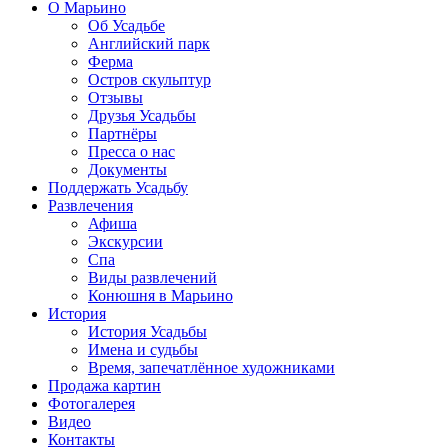
О Марьино
Об Усадьбе
Английский парк
Ферма
Остров скульптур
Отзывы
Друзья Усадьбы
Партнёры
Пресса о нас
Документы
Поддержать Усадьбу
Развлечения
Афиша
Экскурсии
Спа
Виды развлечений
Конюшня в Марьино
История
История Усадьбы
Имена и судьбы
Время, запечатлённое художниками
Продажа картин
Фотогалерея
Видео
Контакты