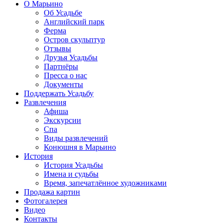
О Марьино
Об Усадьбе
Английский парк
Ферма
Остров скульптур
Отзывы
Друзья Усадьбы
Партнёры
Пресса о нас
Документы
Поддержать Усадьбу
Развлечения
Афиша
Экскурсии
Спа
Виды развлечений
Конюшня в Марьино
История
История Усадьбы
Имена и судьбы
Время, запечатлённое художниками
Продажа картин
Фотогалерея
Видео
Контакты