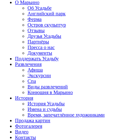
О Марьино
Об Усадьбе
Английский парк
Ферма
Остров скульптур
Отзывы
Друзья Усадьбы
Партнёры
Пресса о нас
Документы
Поддержать Усадьбу
Развлечения
Афиша
Экскурсии
Спа
Виды развлечений
Конюшня в Марьино
История
История Усадьбы
Имена и судьбы
Время, запечатлённое художниками
Продажа картин
Фотогалерея
Видео
Контакты