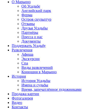
О Марьино
Об Усадьбе
Английский парк
Ферма
Остров скульптур
Отзывы
Друзья Усадьбы
Партнёры
Пресса о нас
Документы
Поддержать Усадьбу
Развлечения
Афиша
Экскурсии
Спа
Виды развлечений
Конюшня в Марьино
История
История Усадьбы
Имена и судьбы
Время, запечатлённое художниками
Продажа картин
Фотогалерея
Видео
Контакты