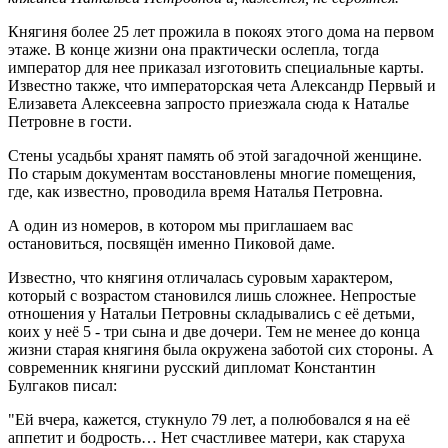
Княгиня более 25 лет прожила в покоях этого дома на первом
этаже. В конце жизни она практически ослепла, тогда
император для нее приказал изготовить специальные карты.
Известно также, что императорская чета Александр Первый и
Елизавета Алексеевна запросто приезжала сюда к Наталье
Петровне в гости.
Стены усадьбы хранят память об этой загадочной женщине.
По старым документам восстановлены многие помещения,
где, как известно, проводила время Наталья Петровна.
А один из номеров, в котором мы приглашаем вас
остановиться, посвящён именно Пиковой даме.
Известно, что княгиня отличалась суровым характером,
который с возрастом становился лишь сложнее. Непростые
отношения у Натальи Петровны складывались с её детьми,
коих у неё 5 - три сына и две дочери. Тем не менее до конца
жизни старая княгиня была окружена заботой сих стороны. А
современник княгини русский дипломат Константин
Булгаков писал:
"Ей вчера, кажется, стукнуло 79 лет, а полюбовался я на её
аппетит и бодрость… Нет счастливее матери, как старуха