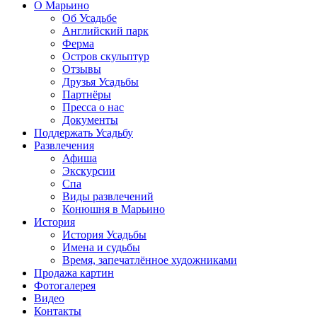
О Марьино
Об Усадьбе
Английский парк
Ферма
Остров скульптур
Отзывы
Друзья Усадьбы
Партнёры
Пресса о нас
Документы
Поддержать Усадьбу
Развлечения
Афиша
Экскурсии
Спа
Виды развлечений
Конюшня в Марьино
История
История Усадьбы
Имена и судьбы
Время, запечатлённое художниками
Продажа картин
Фотогалерея
Видео
Контакты