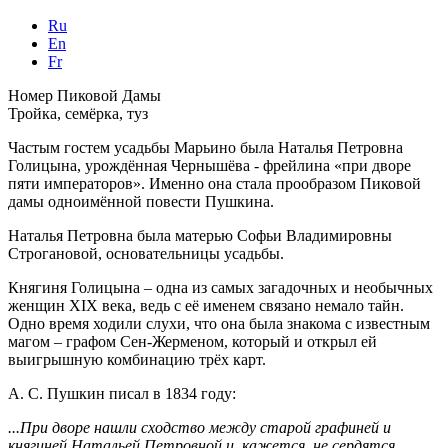
Ru
En
Fr
Номер Пиковой Дамы
Тройка, семёрка, туз
Частым гостем усадьбы Марьино была Наталья Петровна
Голицына, урождённая Чернышёва - фрейлина «при дворе
пяти императоров». Именно она стала прообразом Пиковой
дамы одноимённой повести Пушкина.
Наталья Петровна была матерью Софьи Владимировны
Строгановой, основательницы усадьбы.
Княгиня Голицына – одна из самых загадочных и необычных
женщин XIX века, ведь с её именем связано немало тайн.
Одно время ходили слухи, что она была знакома с известным
магом – графом Сен-Жерменом, который и открыл ей
выигрышную комбинацию трёх карт.
А. С. Пушкин писал в 1834 году:
...При дворе нашли сходство между старой графиней и
княгиней Натальей Петровной и, кажется, не сердятся.