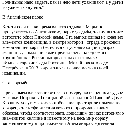
Голицына; надо видеть, как за нею дети ухаживают, а у детей-
то уже есть внучата."
В Английском парке
Кстати если вы во время вашего отдыха в Марьино
прогуляетесь по Английскому парку усадьбы, то там вы тоже
встретите образ Пиковой дамы. Эта выполненная из кованых
элементов композиция, в центре которой - ограда с роковой
комбинацией карт и бестелесный ускользающий призрак
женщины, - была впервые представлена на одном из
крупнейших в России ландшафтных фестивалях
«Императорские Сады России» в Михайловском саду
Петербурга в 2013 году и заняла первое место в своей
номинации.
Связь времён
Приглашаем вас остановиться в номере, посвящённом судьбе
Натальи Петровны Голицыной - легендарной Пиковой Даме.
К вашим услугам - комфортабельное просторное помещение,
каждая деталь оформления которого продумана таким
образом, чтобы соответствовать дошедшим до нас историям о
знаменитой княгине и известному на весь мир образу,
запечатлённому в произведении Александра Сергеевича