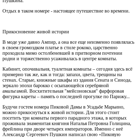
Пушкина.
Отдых в таком номере - настоящее путешествие во времени.
Прикосновение живой истории
В моде уже давно Ампир, а она все еще неизменно появлялась
в своем громоздком платье в стиле рококо, царственно
проходила мимо остолбеневшей в притворном почтении
родни и торжественно усаживалась в центре комнаты.
Кабинет, опочивальня, туалетная комнаты – сегодня здесь всё
примерно так же, как и тогда: запахи, цвета, трещины на
стенах. Старые, книжные шкафы из здания Сената и Синода,
зеркало эпохи барокко с осыпающейся серебряной
амальгамой. Восхитительная "мейсоновская" фарфоровая
фигурка кареты – память о последней прогулке по Парижу...
Будучи гостем номера Пиковой Дамы в Усадьбе Марьино,
можно прикоснуться к живой истории. Для этого стоит
посетить три комнаты первого парадного этажа, в которых
проживала знаменитая княгиня Наталья Петровна Голицина,
фрейлина при дворе четырех императоров. Именно с неё
Александр Сергеевич Пушкин написал свою «Пиковую