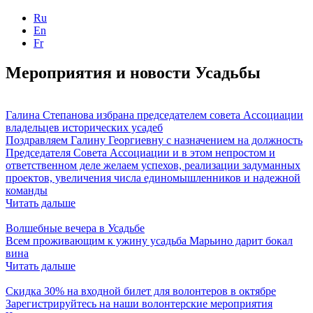
Ru
En
Fr
Мероприятия и новости Усадьбы
Галина Степанова избрана председателем совета Ассоциации
владельцев исторических усадеб
Поздравляем Галину Георгиевну с назначением на должность
Председателя Совета Ассоциации и в этом непростом и
ответственном деле желаем успехов, реализации задуманных
проектов, увеличения числа единомышленников и надежной
команды
Читать дальше
Волшебные вечера в Усадьбе
Всем проживающим к ужину усадьба Марьино дарит бокал
вина
Читать дальше
Скидка 30% на входной билет для волонтеров в октябре
Зарегистрируйтесь на наши волонтерские мероприятия