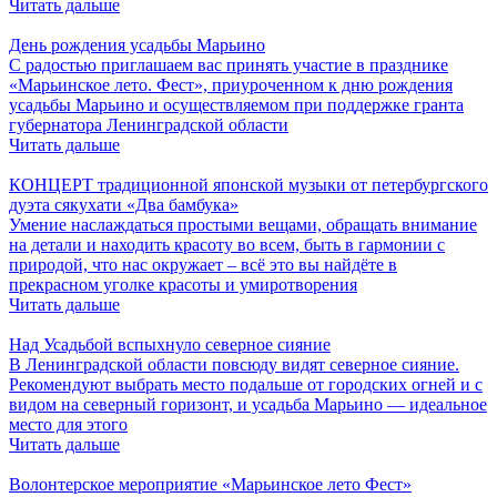
Читать дальше
День рождения усадьбы Марьино
С радостью приглашаем вас принять участие в празднике
«Марьинское лето. Фест», приуроченном к дню рождения
усадьбы Марьино и осуществляемом при поддержке гранта
губернатора Ленинградской области
Читать дальше
КОНЦЕРТ традиционной японской музыки от петербургского
дуэта сякухати «Два бамбука»
Умение наслаждаться простыми вещами, обращать внимание
на детали и находить красоту во всем, быть в гармонии с
природой, что нас окружает – всё это вы найдёте в
прекрасном уголке красоты и умиротворения
Читать дальше
Над Усадьбой вспыхнуло северное сияние
В Ленинградской области повсюду видят северное сияние.
Рекомендуют выбрать место подальше от городских огней и с
видом на северный горизонт, и усадьба Марьино — идеальное
место для этого
Читать дальше
Волонтерское мероприятие «Марьинское лето Фест»